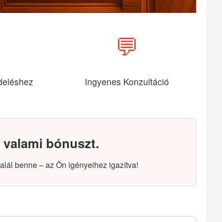
💬
deléshez
Ingyenes Konzultáció
 valami bónuszt.
alál benne – az Ön igényeihez igazítva!