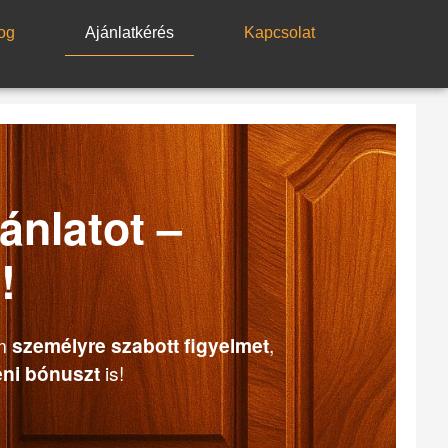
og
Ajánlatkérés
Kapcsolat
ánlatot –
!
em
személyre szabott figyelmet
,
ni bónuszt
is!