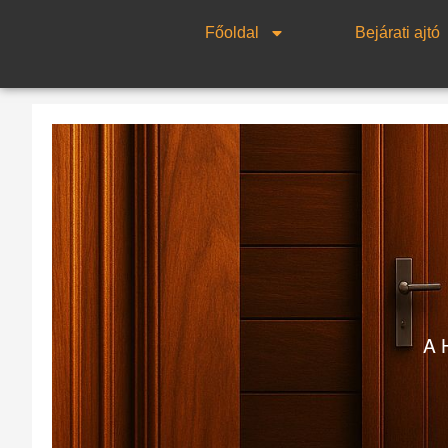
Skip
Főoldal
Bejárati ajtó
to
content
A 