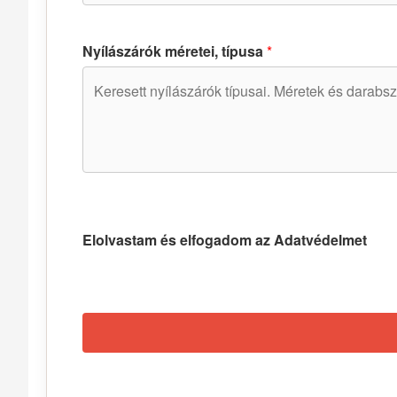
Nyílászárók méretei, típusa
*
C
h
Elolvastam és elfogadom az Adatvédelmet
e
Adatvédelem
c
k
b
o
x
e