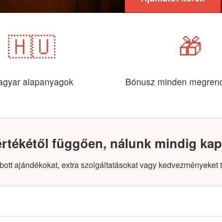
🇭🇺
🎁
gyar alapanyagok
Bónusz minden megren
tékétől függően, nálunk mindig kap
bott ajándékokat, extra szolgáltatásokat vagy kedvezményeket t