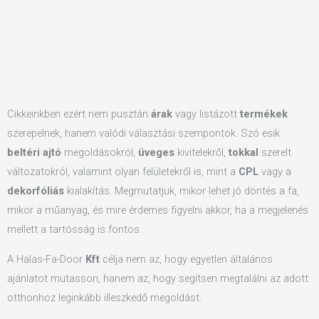
Cikkeinkben ezért nem pusztán
árak
vagy listázott
termékek
szerepelnek, hanem valódi választási szempontok. Szó esik
beltéri ajtó
megoldásokról,
üveges
kivitelekről,
tokkal
szerelt
változatokról, valamint olyan felületekről is, mint a
CPL
vagy a
dekorfóliás
kialakítás. Megmutatjuk, mikor lehet jó döntés a fa,
mikor a műanyag, és mire érdemes figyelni akkor, ha a megjelenés
mellett a tartósság is fontos.
A Halas-Fa-Door
Kft
célja nem az, hogy egyetlen általános
ajánlatot mutasson, hanem az, hogy segítsen megtalálni az adott
otthonhoz leginkább illeszkedő megoldást.