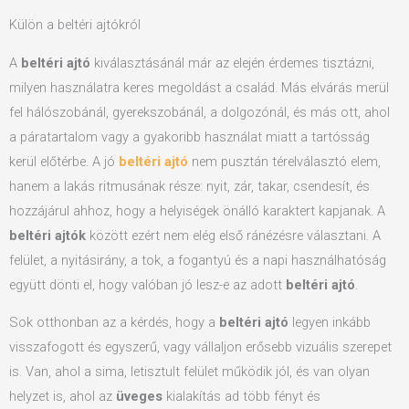
Külön a beltéri ajtókról
A
beltéri ajtó
kiválasztásánál már az elején érdemes tisztázni,
milyen használatra keres megoldást a család. Más elvárás merül
fel hálószobánál, gyerekszobánál, a dolgozónál, és más ott, ahol
a páratartalom vagy a gyakoribb használat miatt a tartósság
kerül előtérbe. A jó
beltéri ajtó
nem pusztán térelválasztó elem,
hanem a lakás ritmusának része: nyit, zár, takar, csendesít, és
hozzájárul ahhoz, hogy a helyiségek önálló karaktert kapjanak. A
beltéri ajtók
között ezért nem elég első ránézésre választani. A
felület, a nyitásirány, a tok, a fogantyú és a napi használhatóság
együtt dönti el, hogy valóban jó lesz-e az adott
beltéri ajtó
.
Sok otthonban az a kérdés, hogy a
beltéri ajtó
legyen inkább
visszafogott és egyszerű, vagy vállaljon erősebb vizuális szerepet
is. Van, ahol a sima, letisztult felület működik jól, és van olyan
helyzet is, ahol az
üveges
kialakítás ad több fényt és