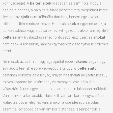
könnyedséget. A
beltéri ajtók
világában az sem ritka, hogy a
család a nappali, a háló és a fürdő között eltérő megoldást keres.
Ilyenkor az
ajtók
nem különálló darabok, hanem egy közös
otthoni beltéri rendszer részei. Ha az
ablakok
megjelenéséhez, a
burkolatokhoz vagy a bútorokhoz kell igazodni, akkor a megfelelő
beltéri
irány kiválasztása még fontosabb lesz. Ezért az
ajtókat
nem csak külön-külön, hanem egymáshoz viszonyítva is érdemes
nézni.
Nem csak az számít, hogy egy ajánlat éppen
akciós
, vagy hogy
egy adott termék elsőre kedvezőbb árú. Egy jó
beltéri ajtó
esetében sokszor az a lényeg, milyen használati helyzetre készül,
milyen kopásra kell számítani, és mennyire lesz időtálló a
választás. Nincs egyetlen sablon, ami minden lakásban működik.
Van, amikor a tartósabb felület kell, van, amikor az egyszerűbb
kialakítás bőven elég, és van, amikor a csendesebb záródás
számít a legtöbbet, de van amikor biztonsági szempontok is