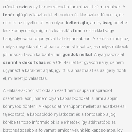
erősebb
szín
vagy természetesebb famintázat felé mozdulnak. A
fehér
ajtó jó választás lehet modern és klasszikus térben is, de
nem ez az egyetlen út. Van olyan
beltéri ajtó
, amely
üveg
betéttel
lesz könnyedebb, míg más kialakítás
fém
részletekkel vagy
hangsúlyosabb fogantyúval hat elegánsabban. A kérdés mindig az,
melyik megoldás illik jobban a lakás stílusához, és melyik működik
jól hosszú távon karbantartási
gondok
nélkül
. Anyaghasználat
szerint
a
dekorfóliás
és a CPL-felület két gyakori irány, de nem
ugyanazt a karaktert adják, így itt is a használat és az igény dönti
el, mi lehet jó választás.
A Halas-Fa-Door Kft oldalán ezért nem csupán inspirációt
szeretnénk adni, hanem olyan kapaszkodókat is, ami alapján
könnyebb dönteni. A kapcsolat menüpont mellett az adatkezelési
tájékoztató, a kapcsolódó nyilatkozat és a fontosabb a jog
körébe tartozó információk is elérhetőek, így átláthatóbb és
biztonságosabb a folyamat, amikor velünk lép kapcsolatba. Így