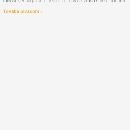
minőséget sugall A fa bejárati ajtó választása sokkal többről
Tovább olvasom »