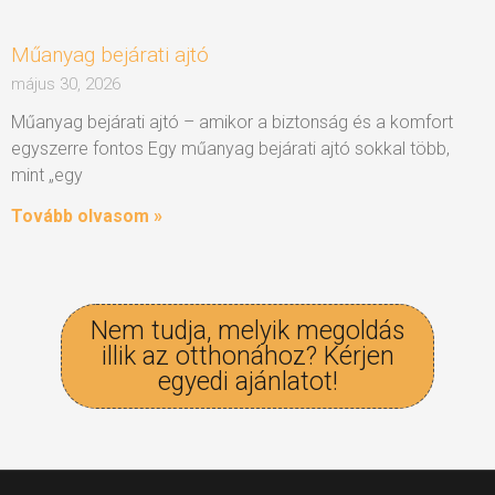
Műanyag bejárati ajtó
május 30, 2026
Műanyag bejárati ajtó – amikor a biztonság és a komfort
egyszerre fontos Egy műanyag bejárati ajtó sokkal több,
mint „egy
Tovább olvasom »
Nem tudja, melyik megoldás
illik az otthonához? Kérjen
egyedi ajánlatot!