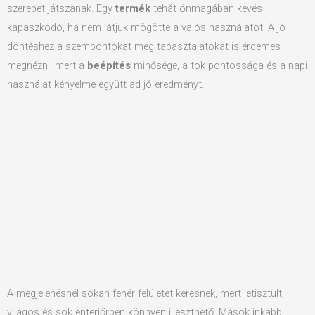
szerepet játszanak. Egy
termék
tehát önmagában kevés
kapaszkodó, ha nem látjuk mögötte a valós használatot. A jó
döntéshez a szempontokat meg tapasztalatokat is érdemes
megnézni, mert a
beépítés
minősége, a tok pontossága és a napi
használat kényelme együtt ad jó eredményt.
A megjelenésnél sokan fehér felületet keresnek, mert letisztult,
világos és sok enteriőrben könnyen illeszthető. Mások inkább