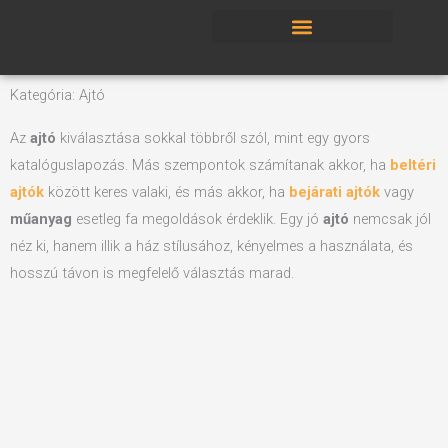
Skip
to
content
Beltéri ajtó
Műanyag ablakok
Kategória: Ajtó
Az
ajtó
kiválasztása sokkal többről szól, mint egy gyors
katalóguslapozás. Más szempontok számítanak akkor, ha
beltéri
ajtók
között keres valaki, és más akkor, ha
bejárati ajtók
vagy
műanyag
esetleg fa megoldások érdeklik. Egy jó
ajtó
nemcsak jól
néz ki, hanem illik a ház stílusához, kényelmes a használata, és
hosszú távon is megfelelő választás marad.