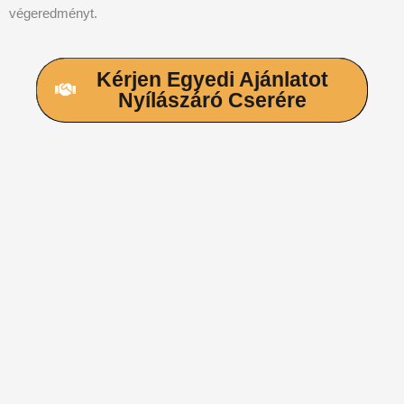
végeredményt.
Kérjen Egyedi Ajánlatot
Nyílászáró Cserére