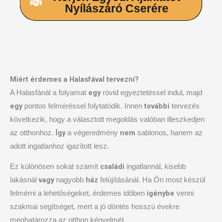
Nyílászáró Cserére
Miért érdemes a Halasfával tervezni?
egy
A Halasfánál a folyamat
rövid egyeztetéssel indul, majd
egy
további
pontos felméréssel folytatódik. Innen
tervezés
következik, hogy a választott megoldás valóban illeszkedjen
Így
nem
az otthonhoz.
a végeredmény
sablonos, hanem az
adott ingatlanhoz igazított lesz.
családi
Ez különösen sokat számít
ingatlannál, kisebb
vagy
ház
lakásnál
nagyobb
felújításánál. Ha Ön most készül
igénybe
felmérni a lehetőségeket, érdemes időben
venni
szakmai segítséget, mert a jó döntés hosszú évekre
meghatározza az otthon kényelmét.