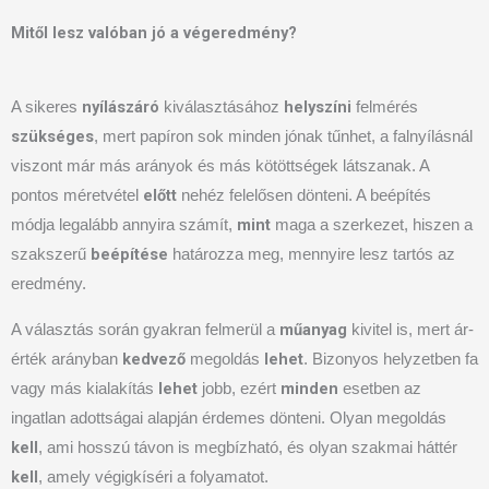
Mitől lesz valóban jó a végeredmény?
nyílászáró
helyszíni
A sikeres
kiválasztásához
felmérés
szükséges
, mert papíron sok minden jónak tűnhet, a falnyílásnál
viszont már más arányok és más kötöttségek látszanak. A
előtt
pontos méretvétel
nehéz felelősen dönteni. A beépítés
mint
módja legalább annyira számít,
maga a szerkezet, hiszen a
beépítése
szakszerű
határozza meg, mennyire lesz tartós az
eredmény.
műanyag
A választás során gyakran felmerül a
kivitel is, mert ár-
kedvező
lehet
érték arányban
megoldás
. Bizonyos helyzetben fa
lehet
minden
vagy más kialakítás
jobb, ezért
esetben az
ingatlan adottságai alapján érdemes dönteni. Olyan megoldás
kell
, ami hosszú távon is megbízható, és olyan szakmai háttér
kell
, amely végigkíséri a folyamatot.