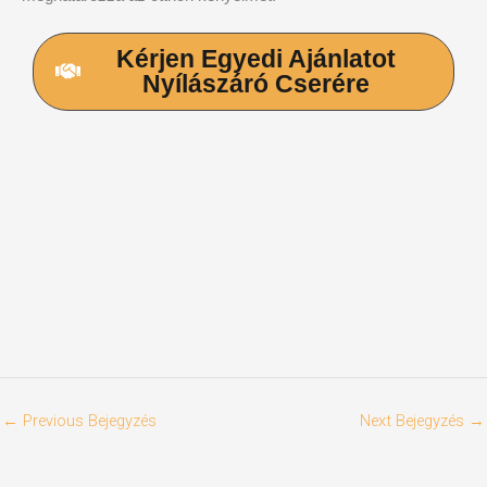
Kérjen Egyedi Ajánlatot
Nyílászáró Cserére
←
Previous Bejegyzés
Next Bejegyzés
→