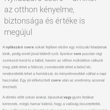
az otthon kényelme,
biztonsága és értéke is
megújul
nyílászáró csere
A
sokak fejében elsőre egy műszaki feladatnak
nem
tűnik, pedig ennél jóval többről szól. Ilyenkor
pusztán régi
szerkezet kerül ki a falból, hanem az otthon működése változik
meg: jobb lehet a hőérzet, csendesebb lehet a belső tér,
rendezettebb lehet a homlokzat, és kényelmesebbé válhat a napi
csere
használat. Egy jól előkészített
után az eredmény azonnal
érezhető.
vagy
A döntés előtt sokan árakat, típusokat
gyors listákat
keresnek, mégis hamar kiderül, hogy a valóság összetettebb.