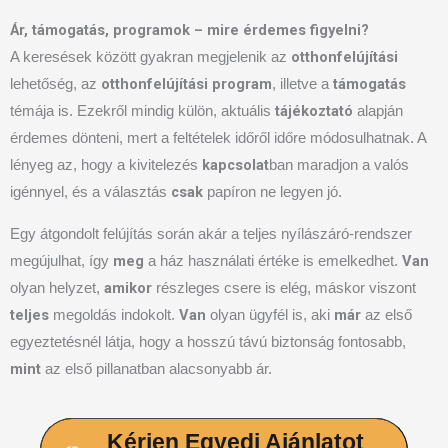
Ár, támogatás, programok – mire érdemes figyelni?
otthonfelújítási
A keresések között gyakran megjelenik az
otthonfelújítási program
támogatás
lehetőség, az
, illetve a
tájékoztató
témája is. Ezekről mindig külön, aktuális
alapján
érdemes dönteni, mert a feltételek időről időre módosulhatnak. A
kapcsolat
lényeg az, hogy a kivitelezés
ban maradjon a valós
csak
igénnyel, és a választás
papíron ne legyen jó.
Egy átgondolt felújítás során akár a teljes nyílászáró-rendszer
meg
Van
megújulhat, így
a ház használati értéke is emelkedhet.
amikor
olyan helyzet,
részleges csere is elég, máskor viszont
teljes
Van
már
megoldás indokolt.
olyan ügyfél is, aki
az első
egyeztetésnél látja, hogy a hosszú távú biztonság fontosabb,
mint
az első pillanatban alacsonyabb ár.
Kérjen Egyedi Ajánlatot