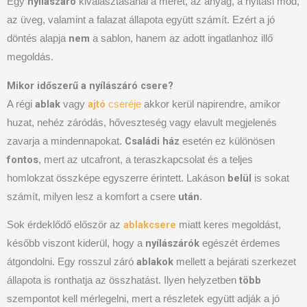
nyílászáró
Egy
kiválasztásánál a méret, az anyag, a nyitási mód,
az üveg, valamint a falazat állapota együtt számít. Ezért a jó
nem
döntés alapja
a sablon, hanem az adott ingatlanhoz illő
megoldás.
Mikor időszerű a nyílászáró csere?
ablak
ajtó
A régi
vagy
cseréje
akkor kerül napirendre, amikor
huzat, nehéz záródás, hőveszteség vagy elavult megjelenés
Családi ház
zavarja a mindennapokat.
esetén ez különösen
fontos
, mert az utcafront, a teraszkapcsolat és a teljes
belül
homlokzat összképe egyszerre érintett. Lakáson
is sokat
után
számít, milyen lesz a komfort a csere
.
ablakcsere
Sok érdeklődő először az
miatt keres megoldást,
nyílászárók
később viszont kiderül, hogy a
egészét érdemes
ablakok
átgondolni. Egy rosszul záró
mellett a bejárati szerkezet
több
állapota is ronthatja az összhatást. Ilyen helyzetben
szempontot kell mérlegelni, mert a részletek együtt adják a jó