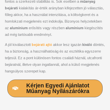
műanyag
fontos a szerkezeti stabilitás is. Sok esetben a
bejárati
kialakítás ár-érték arányban kifejezetten jó választás,
főleg akkor, ha a használat intenzitása, a költségkeret és a
homlokzati megjelenés ezt indokolja. Bizonyos helyzetekben
alumínium
alumínium
az
erősítés vagy részben
kiegészítés
ad még tartósabb eredményt.
bejárati ajtó
kiváló
A jól kiválasztott
akkor lesz igazán
döntés,
ha a biztonság, a használhatóság és az esztétika egyszerre
teljesül. Ez a pont különösen fontos családi háznál, utcafronti
bejáratnál, illetve olyan ingatlannál, ahol a külső megjelenés
hangsúlyos szerepet kap.
Kérjen Egyedi Ajánlatot
Műanyag Nyílászárókra