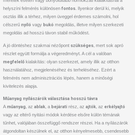
méretek esetén vagy bonyolultabb homlokzati kialakításnál a
fontos
helyszíni felmérés különösen
. Ilyenkor derül ki, melyik
osztás illik a térhez, milyen üveggel érdemes számolni, hol
nyíló
bukó
célszerű
vagy
megoldás, illetve milyen szerkezeti
megoldás ad hosszú távon stabil működést.
szükséges
A jó döntéshez szakmai nézőpont
, mert sok apró
részlet együtt formálja a végeredményt. A cél a valóban
megfelelő
kialakítás: olyan szerkezet, amely illik az otthon
használatához, megjelenéséhez és terheléséhez. Ezért a
felmérés nem adminisztrációs lépés, hanem a minőségi
kivitelezés alapja.
Műanyag nyílászárók választása hosszú távra
műanyag
ablak
bejárati
ajtók
erkélyajtó
A
, az
, a
rész, az
, az
vagy az eltérő nyitási módok kérdése elsőre külön témának
tűnhet, valójában összefüggő rendszer részei. Ha a nyílászárók
átgondoltan készülnek el, az otthon kényelmesebb, csendesebb