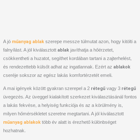
műanyag ablak
A jó
szerepe messze túlmutat azon, hogy kitölti a
ablak
falnyílást. A jól kiválasztott
javíthatja a hőérzetet,
csökkentheti a huzatot, segíthet kordában tartani a zajterhelést,
ablakok
és rendezettebb külsőt adhat az ingatlannak. Ezért az
cseréje sokszor az egész lakás komfortérzetét emeli.
rétegű
rétegű
A mai igények között gyakran szerepel a 2
vagy 3
üvegezés. Az üveggel kialakított szerkezet kiválasztásánál fontos
a lakás fekvése, a helyiség funkciója és az a körülmény is,
milyen hőmérsékletet szeretne megtartani. A jól kiválasztott
műanyag ablakok
több év alatt is érezhető különbséget
hozhatnak.