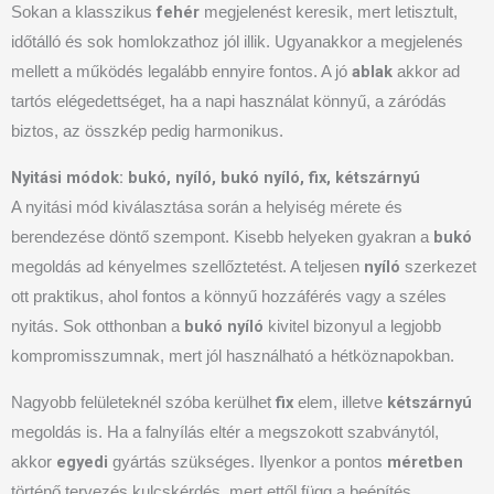
fehér
Sokan a klasszikus
megjelenést keresik, mert letisztult,
időtálló és sok homlokzathoz jól illik. Ugyanakkor a megjelenés
ablak
mellett a működés legalább ennyire fontos. A jó
akkor ad
tartós elégedettséget, ha a napi használat könnyű, a záródás
biztos, az összkép pedig harmonikus.
Nyitási módok: bukó, nyíló, bukó nyíló, fix, kétszárnyú
A nyitási mód kiválasztása során a helyiség mérete és
bukó
berendezése döntő szempont. Kisebb helyeken gyakran a
nyíló
megoldás ad kényelmes szellőztetést. A teljesen
szerkezet
ott praktikus, ahol fontos a könnyű hozzáférés vagy a széles
bukó nyíló
nyitás. Sok otthonban a
kivitel bizonyul a legjobb
kompromisszumnak, mert jól használható a hétköznapokban.
fix
kétszárnyú
Nagyobb felületeknél szóba kerülhet
elem, illetve
megoldás is. Ha a falnyílás eltér a megszokott szabványtól,
egyedi
méretben
akkor
gyártás szükséges. Ilyenkor a pontos
történő tervezés kulcskérdés, mert ettől függ a beépítés