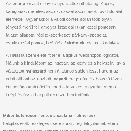
online
Az
kínálat előnye a gyors áttekinthetőség. Képek,
kategóriák, méretek, akciók, összehasonlítások rövid idő alatt
elérhetők. Ugyanakkor a valódi döntés során több olyan
tényező merül fel, amelyet listaoldal ritkán kezel pontosan:
falazat állapota, régi tokszerkezet, párkánykapcsolat,
feltételek
csatlakozási pontok, beépítési
, nyitási akadályok.
A Halasfa szemlélete itt tér el a tipikus webshopos logikától.
Nálunk a kiindulópont az ingatlan, az igény és a helyszín. Így a
nyílászáró
választott
nem általános sablon lesz, hanem az
egyedi
adott otthonhoz igazított,
megoldás. Ez hosszú távon
biztonságosabb döntés, mert a tervezés, a gyártás meg a
beépítés összehangolt rendszerben történik.
Mikor különösen fontos a szakmai felmérés?
Felújítás előtt, részleges csere során, régi falnyílásnál, eltérő