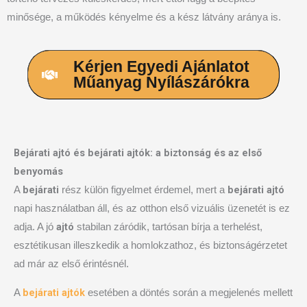
minősége, a működés kényelme és a kész látvány aránya is.
Kérjen Egyedi Ajánlatot
Műanyag Nyílászárókra
Bejárati ajtó és bejárati ajtók: a biztonság és az első
benyomás
bejárati
bejárati ajtó
A
rész külön figyelmet érdemel, mert a
napi használatban áll, és az otthon első vizuális üzenetét is ez
ajtó
adja. A jó
stabilan záródik, tartósan bírja a terhelést,
esztétikusan illeszkedik a homlokzathoz, és biztonságérzetet
ad már az első érintésnél.
bejárati ajtók
A
esetében a döntés során a megjelenés mellett