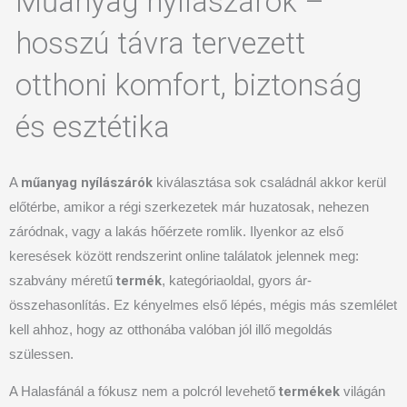
Műanyag nyílászárók –
hosszú távra tervezett
otthoni komfort, biztonság
és esztétika
műanyag nyílászárók
A
kiválasztása sok családnál akkor kerül
előtérbe, amikor a régi szerkezetek már huzatosak, nehezen
záródnak, vagy a lakás hőérzete romlik. Ilyenkor az első
keresések között rendszerint online találatok jelennek meg:
termék
szabvány méretű
, kategóriaoldal, gyors ár-
összehasonlítás. Ez kényelmes első lépés, mégis más szemlélet
kell ahhoz, hogy az otthonába valóban jól illő megoldás
szülessen.
termékek
A Halasfánál a fókusz nem a polcról levehető
világán