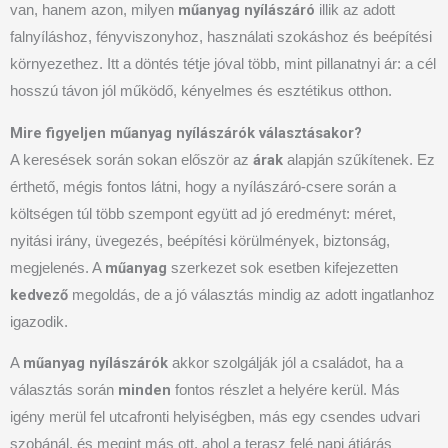
műanyag nyílászáró
van, hanem azon, milyen
illik az adott
falnyíláshoz, fényviszonyhoz, használati szokáshoz és beépítési
környezethez. Itt a döntés tétje jóval több, mint pillanatnyi ár: a cél
hosszú távon jól működő, kényelmes és esztétikus otthon.
Mire figyeljen műanyag nyílászárók választásakor?
árak
A keresések során sokan először az
alapján szűkítenek. Ez
érthető, mégis fontos látni, hogy a nyílászáró-csere során a
költségen túl több szempont együtt ad jó eredményt: méret,
nyitási irány, üvegezés, beépítési körülmények, biztonság,
műanyag
megjelenés. A
szerkezet sok esetben kifejezetten
kedvező
megoldás, de a jó választás mindig az adott ingatlanhoz
igazodik.
műanyag nyílászárók
A
akkor szolgálják jól a családot, ha a
minden
választás során
fontos részlet a helyére kerül. Más
igény merül fel utcafronti helyiségben, más egy csendes udvari
szobánál, és megint más ott, ahol a terasz felé napi átjárás