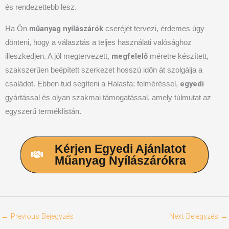
és rendezettebb lesz.
műanyag nyílászárók
Ha Ön
cseréjét tervezi, érdemes úgy
dönteni, hogy a választás a teljes használati valósághoz
megfelelő
illeszkedjen. A jól megtervezett,
méretre készített,
szakszerűen beépített szerkezet hosszú időn át szolgálja a
egyedi
családot. Ebben tud segíteni a Halasfa: felméréssel,
gyártással és olyan szakmai támogatással, amely túlmutat az
egyszerű terméklistán.
Kérjen Egyedi Ajánlatot
Műanyag Nyílászárókra
←
Previous Bejegyzés
Next Bejegyzés
→